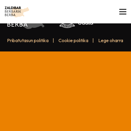
Pribatutasun politika
|
Cookie politika
|
Lege oharra