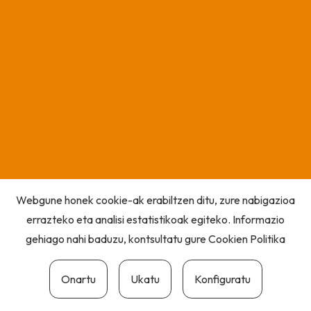
Webgune honek cookie-ak erabiltzen ditu, zure nabigazioa
errazteko eta analisi estatistikoak egiteko. Informazio
gehiago nahi baduzu, kontsultatu gure
Cookien Politika
Onartu
Ukatu
Konfiguratu