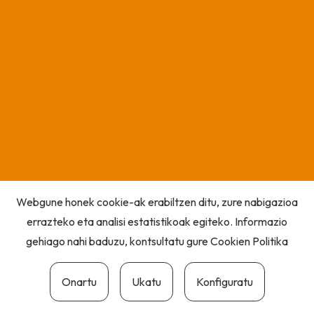
Webgune honek cookie-ak erabiltzen ditu, zure nabigazioa
errazteko eta analisi estatistikoak egiteko. Informazio
gehiago nahi baduzu, kontsultatu gure
Cookien Politika
Onartu
Ukatu
Konfiguratu