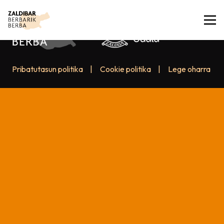
Pribatutasun politika
|
Cookie politika
|
Lege oharra