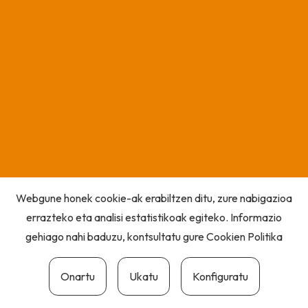
Webgune honek cookie-ak erabiltzen ditu, zure nabigazioa
errazteko eta analisi estatistikoak egiteko. Informazio
gehiago nahi baduzu, kontsultatu gure
Cookien Politika
Onartu
Ukatu
Konfiguratu