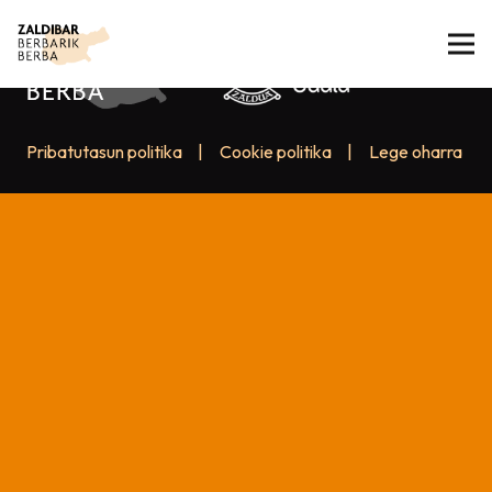
Pribatutasun politika
|
Cookie politika
|
Lege oharra