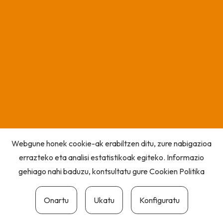
Webgune honek cookie-ak erabiltzen ditu, zure nabigazioa
errazteko eta analisi estatistikoak egiteko. Informazio
gehiago nahi baduzu, kontsultatu gure
Cookien Politika
Onartu
Ukatu
Konfiguratu