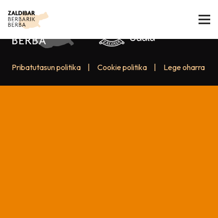
Pribatutasun politika
|
Cookie politika
|
Lege oharra