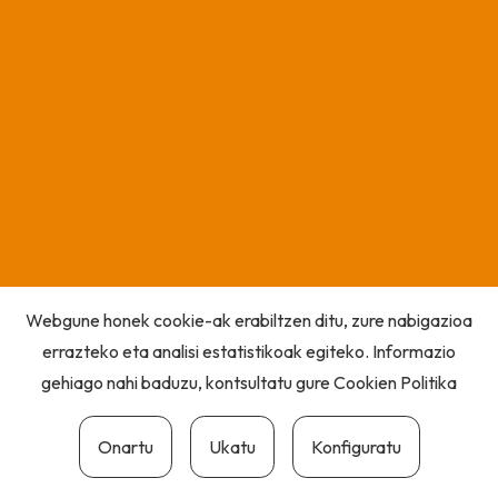
Webgune honek cookie-ak erabiltzen ditu, zure nabigazioa
errazteko eta analisi estatistikoak egiteko. Informazio
gehiago nahi baduzu, kontsultatu gure
Cookien Politika
Onartu
Ukatu
Konfiguratu