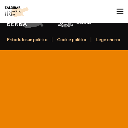
Pribatutasun politika
|
Cookie politika
|
Lege oharra