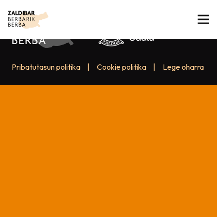
Pribatutasun politika
|
Cookie politika
|
Lege oharra