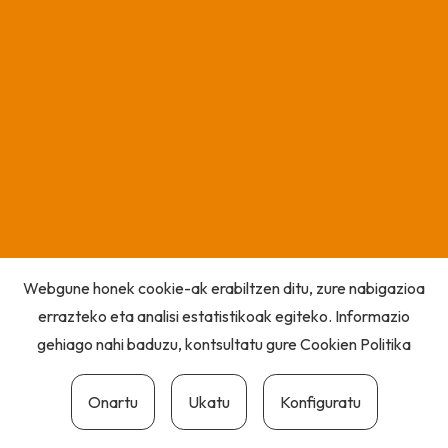
Webgune honek cookie-ak erabiltzen ditu, zure nabigazioa
errazteko eta analisi estatistikoak egiteko. Informazio
gehiago nahi baduzu, kontsultatu gure
Cookien Politika
Onartu
Ukatu
Konfiguratu