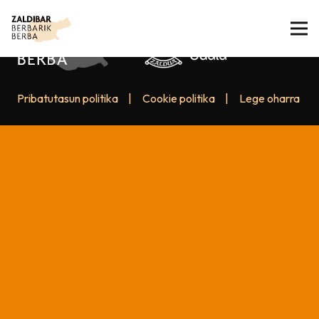
Pribatutasun politika
|
Cookie politika
|
Lege oharra