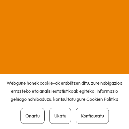
Webgune honek cookie-ak erabiltzen ditu, zure nabigazioa
errazteko eta analisi estatistikoak egiteko. Informazio
gehiago nahi baduzu, kontsultatu gure
Cookien Politika
Onartu
Ukatu
Konfiguratu