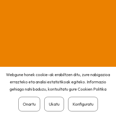
Webgune honek cookie-ak erabiltzen ditu, zure nabigazioa
errazteko eta analisi estatistikoak egiteko. Informazio
gehiago nahi baduzu, kontsultatu gure
Cookien Politika
Onartu
Ukatu
Konfiguratu