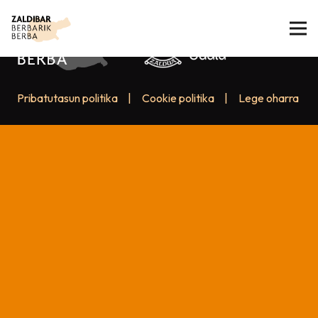
Pribatutasun politika
|
Cookie politika
|
Lege oharra