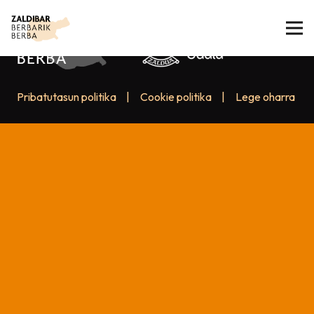
Pribatutasun politika
|
Cookie politika
|
Lege oharra