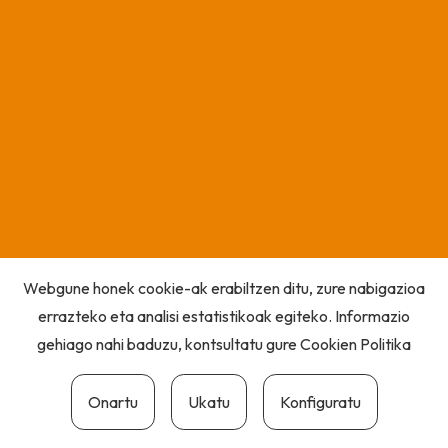
Webgune honek cookie-ak erabiltzen ditu, zure nabigazioa
errazteko eta analisi estatistikoak egiteko. Informazio
gehiago nahi baduzu, kontsultatu gure
Cookien Politika
Onartu
Ukatu
Konfiguratu