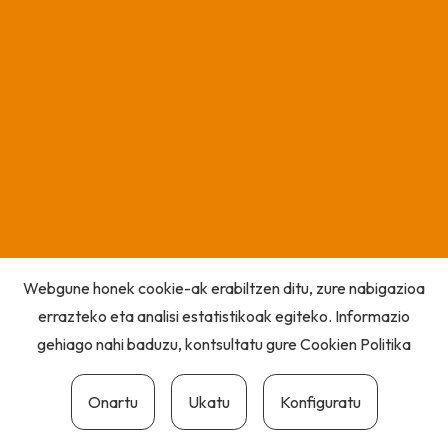
Webgune honek cookie-ak erabiltzen ditu, zure nabigazioa
errazteko eta analisi estatistikoak egiteko. Informazio
gehiago nahi baduzu, kontsultatu gure
Cookien Politika
Onartu
Ukatu
Konfiguratu