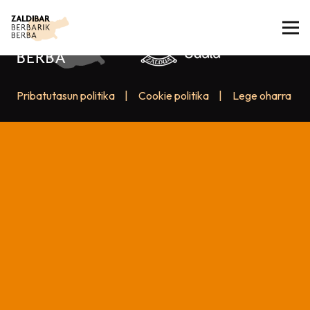
Pribatutasun politika
|
Cookie politika
|
Lege oharra