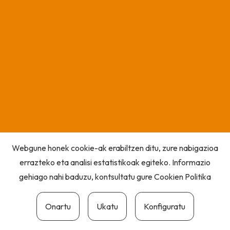
Webgune honek cookie-ak erabiltzen ditu, zure nabigazioa
errazteko eta analisi estatistikoak egiteko. Informazio
gehiago nahi baduzu, kontsultatu gure
Cookien Politika
Onartu
Ukatu
Konfiguratu