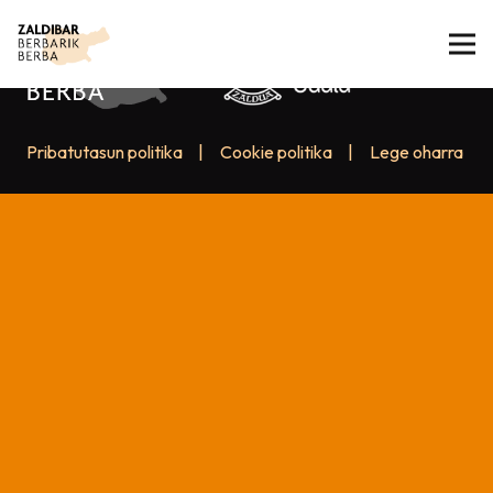
Pribatutasun politika
|
Cookie politika
|
Lege oharra