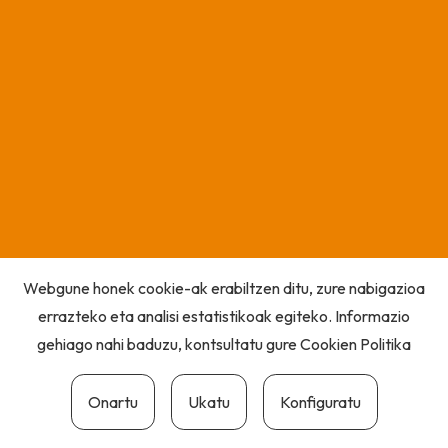
Webgune honek cookie-ak erabiltzen ditu, zure nabigazioa
errazteko eta analisi estatistikoak egiteko. Informazio
gehiago nahi baduzu, kontsultatu gure
Cookien Politika
Onartu
Ukatu
Konfiguratu