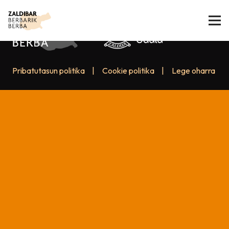
Pribatutasun politika
|
Cookie politika
|
Lege oharra