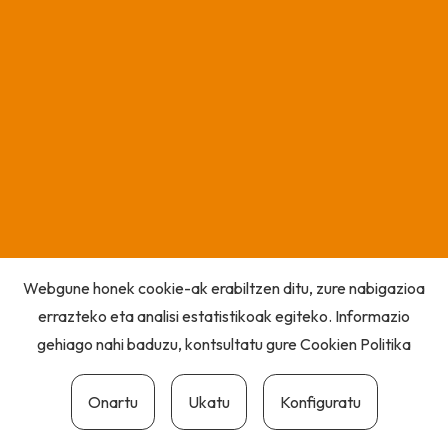
Webgune honek cookie-ak erabiltzen ditu, zure nabigazioa
errazteko eta analisi estatistikoak egiteko. Informazio
gehiago nahi baduzu, kontsultatu gure
Cookien Politika
Onartu
Ukatu
Konfiguratu