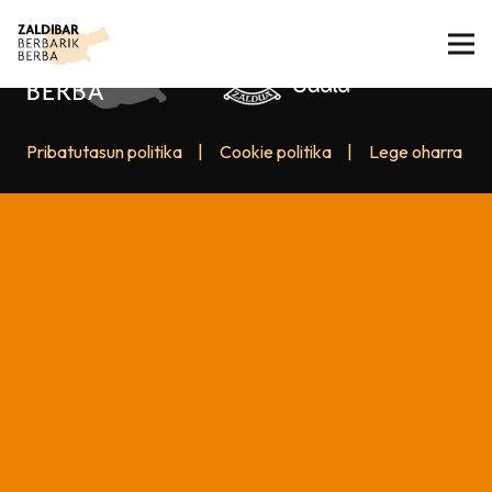
Pribatutasun politika
|
Cookie politika
|
Lege oharra