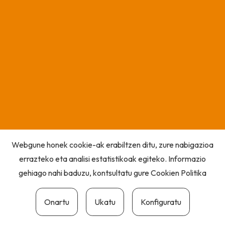
Webgune honek cookie-ak erabiltzen ditu, zure nabigazioa
errazteko eta analisi estatistikoak egiteko. Informazio
gehiago nahi baduzu, kontsultatu gure
Cookien Politika
Onartu
Ukatu
Konfiguratu