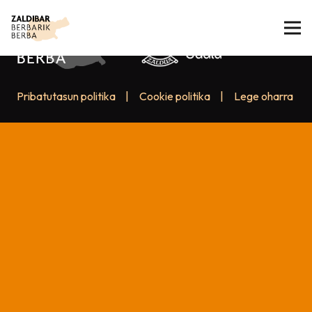
Pribatutasun politika
|
Cookie politika
|
Lege oharra