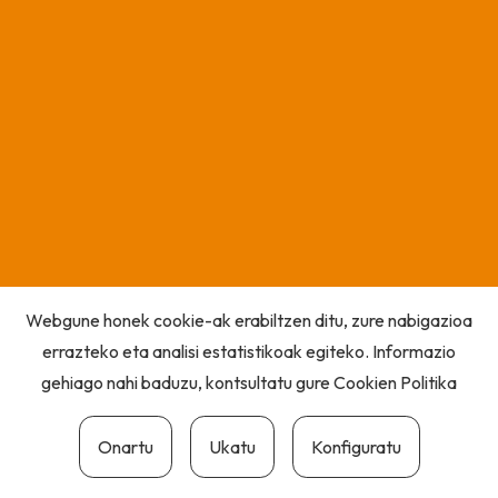
Webgune honek cookie-ak erabiltzen ditu, zure nabigazioa
errazteko eta analisi estatistikoak egiteko. Informazio
gehiago nahi baduzu, kontsultatu gure
Cookien Politika
Onartu
Ukatu
Konfiguratu