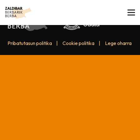
Pribatutasun politika
|
Cookie politika
|
Lege oharra