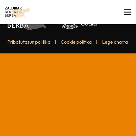
Pribatutasun politika
|
Cookie politika
|
Lege oharra