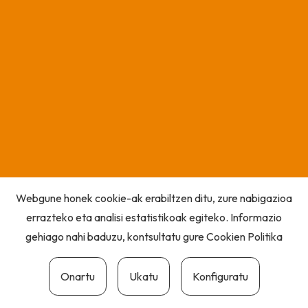
Webgune honek cookie-ak erabiltzen ditu, zure nabigazioa
errazteko eta analisi estatistikoak egiteko. Informazio
gehiago nahi baduzu, kontsultatu gure
Cookien Politika
Onartu
Ukatu
Konfiguratu