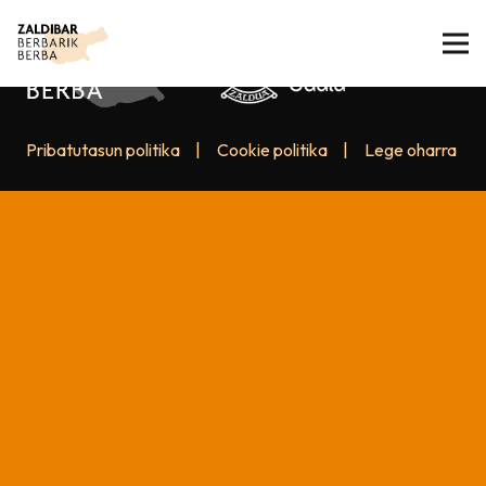
Pribatutasun politika
|
Cookie politika
|
Lege oharra