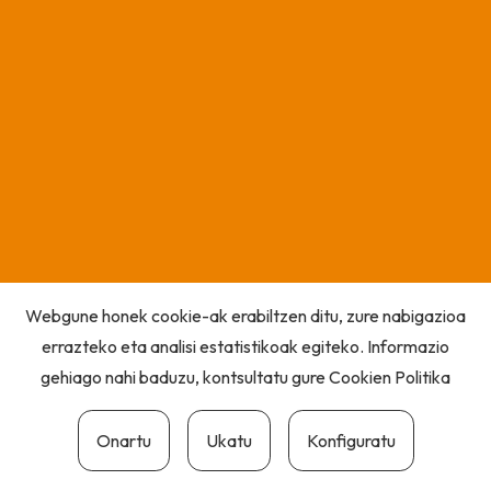
Webgune honek cookie-ak erabiltzen ditu, zure nabigazioa
errazteko eta analisi estatistikoak egiteko. Informazio
gehiago nahi baduzu, kontsultatu gure
Cookien Politika
Onartu
Ukatu
Konfiguratu