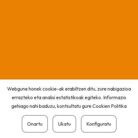
Webgune honek cookie-ak erabiltzen ditu, zure nabigazioa
errazteko eta analisi estatistikoak egiteko. Informazio
gehiago nahi baduzu, kontsultatu gure
Cookien Politika
Onartu
Ukatu
Konfiguratu