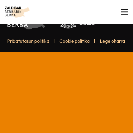
Pribatutasun politika
|
Cookie politika
|
Lege oharra