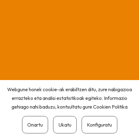
Webgune honek cookie-ak erabiltzen ditu, zure nabigazioa
errazteko eta analisi estatistikoak egiteko. Informazio
gehiago nahi baduzu, kontsultatu gure
Cookien Politika
Onartu
Ukatu
Konfiguratu