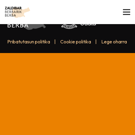
Pribatutasun politika
|
Cookie politika
|
Lege oharra