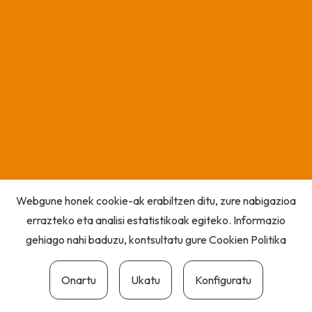
Webgune honek cookie-ak erabiltzen ditu, zure nabigazioa
errazteko eta analisi estatistikoak egiteko. Informazio
gehiago nahi baduzu, kontsultatu gure
Cookien Politika
Onartu
Ukatu
Konfiguratu