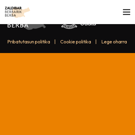
Pribatutasun politika
|
Cookie politika
|
Lege oharra