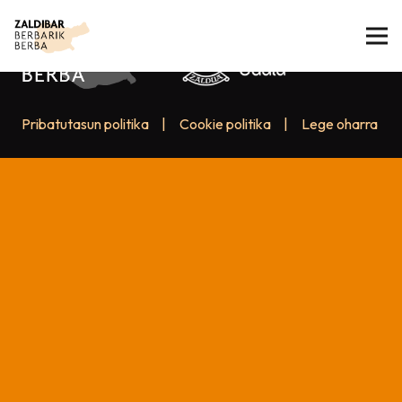
Pribatutasun politika
|
Cookie politika
|
Lege oharra