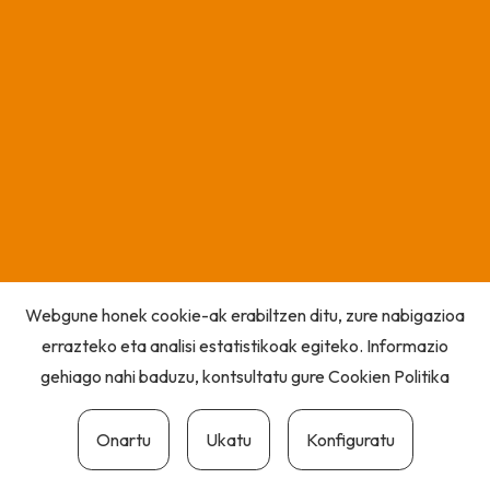
Webgune honek cookie-ak erabiltzen ditu, zure nabigazioa
errazteko eta analisi estatistikoak egiteko. Informazio
gehiago nahi baduzu, kontsultatu gure
Cookien Politika
Onartu
Ukatu
Konfiguratu