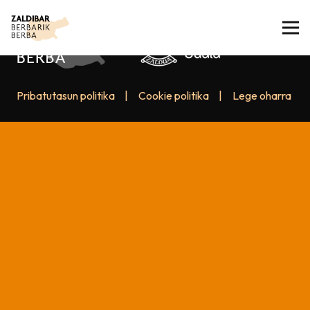
Pribatutasun politika
|
Cookie politika
|
Lege oharra