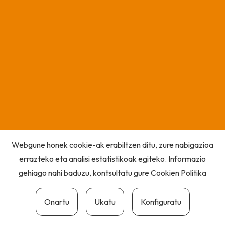
Webgune honek cookie-ak erabiltzen ditu, zure nabigazioa
errazteko eta analisi estatistikoak egiteko. Informazio
gehiago nahi baduzu, kontsultatu gure
Cookien Politika
Onartu
Ukatu
Konfiguratu