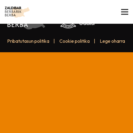
Pribatutasun politika
|
Cookie politika
|
Lege oharra