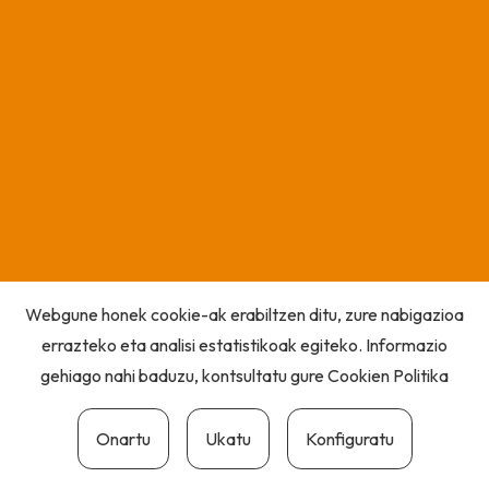
Webgune honek cookie-ak erabiltzen ditu, zure nabigazioa
errazteko eta analisi estatistikoak egiteko. Informazio
gehiago nahi baduzu, kontsultatu gure
Cookien Politika
Onartu
Ukatu
Konfiguratu