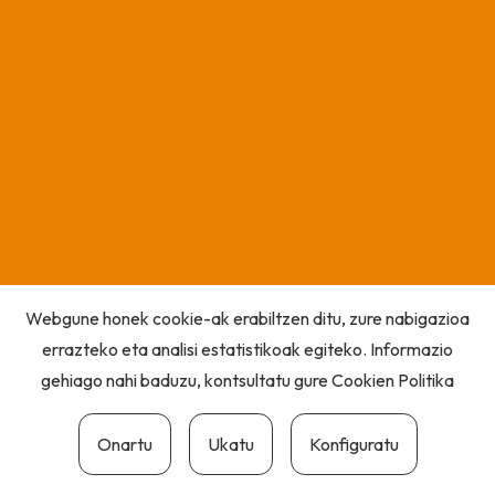
Webgune honek cookie-ak erabiltzen ditu, zure nabigazioa
errazteko eta analisi estatistikoak egiteko. Informazio
gehiago nahi baduzu, kontsultatu gure
Cookien Politika
Onartu
Ukatu
Konfiguratu