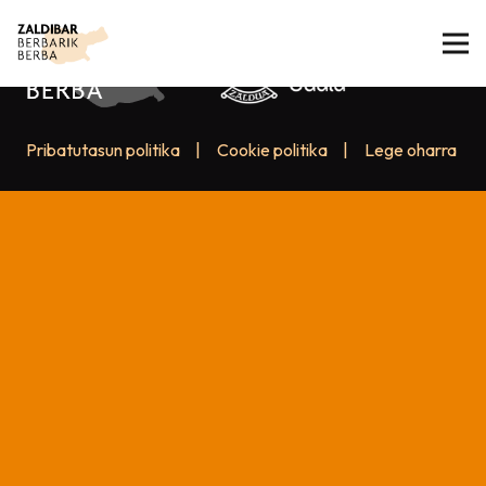
Pribatutasun politika
|
Cookie politika
|
Lege oharra