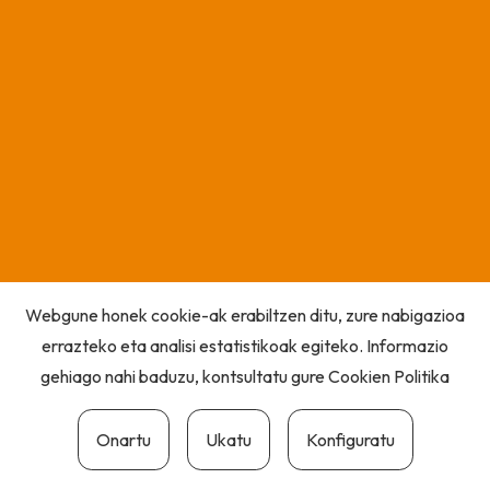
Webgune honek cookie-ak erabiltzen ditu, zure nabigazioa
errazteko eta analisi estatistikoak egiteko. Informazio
gehiago nahi baduzu, kontsultatu gure
Cookien Politika
Onartu
Ukatu
Konfiguratu