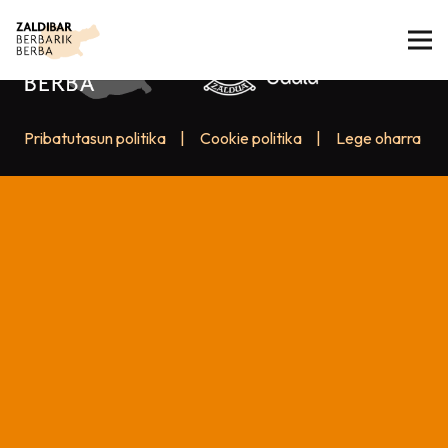
Pribatutasun politika
|
Cookie politika
|
Lege oharra