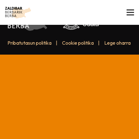
Pribatutasun politika
|
Cookie politika
|
Lege oharra