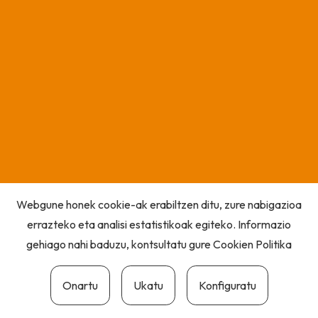
Webgune honek cookie-ak erabiltzen ditu, zure nabigazioa
errazteko eta analisi estatistikoak egiteko. Informazio
gehiago nahi baduzu, kontsultatu gure
Cookien Politika
Onartu
Ukatu
Konfiguratu