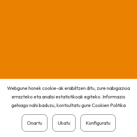
Webgune honek cookie-ak erabiltzen ditu, zure nabigazioa
errazteko eta analisi estatistikoak egiteko. Informazio
gehiago nahi baduzu, kontsultatu gure
Cookien Politika
Onartu
Ukatu
Konfiguratu