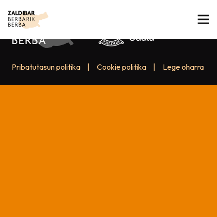
Pribatutasun politika
|
Cookie politika
|
Lege oharra