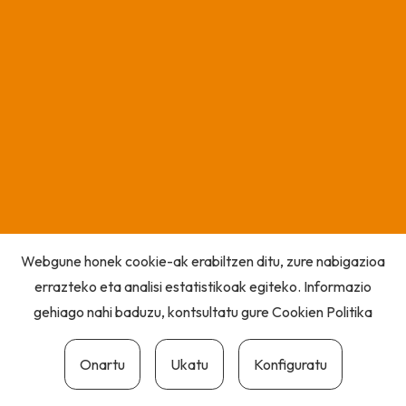
Webgune honek cookie-ak erabiltzen ditu, zure nabigazioa
errazteko eta analisi estatistikoak egiteko. Informazio
gehiago nahi baduzu, kontsultatu gure
Cookien Politika
Onartu
Ukatu
Konfiguratu