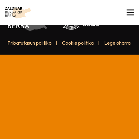
Pribatutasun politika
|
Cookie politika
|
Lege oharra