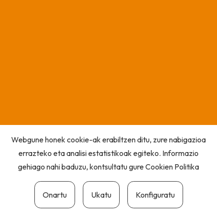
Webgune honek cookie-ak erabiltzen ditu, zure nabigazioa
errazteko eta analisi estatistikoak egiteko. Informazio
gehiago nahi baduzu, kontsultatu gure
Cookien Politika
Onartu
Ukatu
Konfiguratu