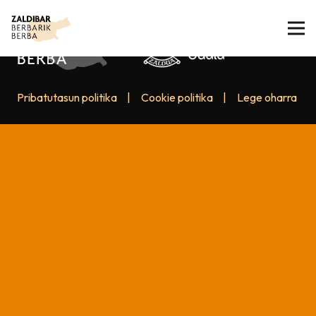
Pribatutasun politika
|
Cookie politika
|
Lege oharra