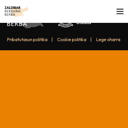
Pribatutasun politika
|
Cookie politika
|
Lege oharra