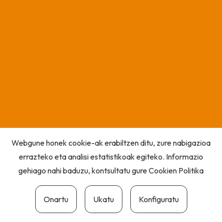
Webgune honek cookie-ak erabiltzen ditu, zure nabigazioa
errazteko eta analisi estatistikoak egiteko. Informazio
gehiago nahi baduzu, kontsultatu gure
Cookien Politika
Onartu
Ukatu
Konfiguratu