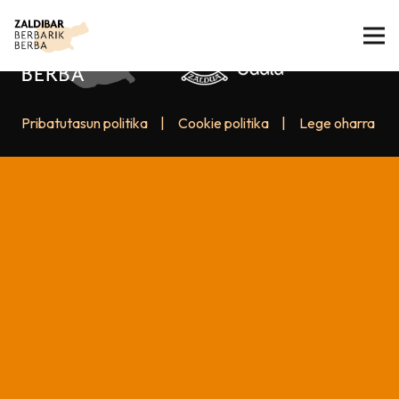
Pribatutasun politika
|
Cookie politika
|
Lege oharra