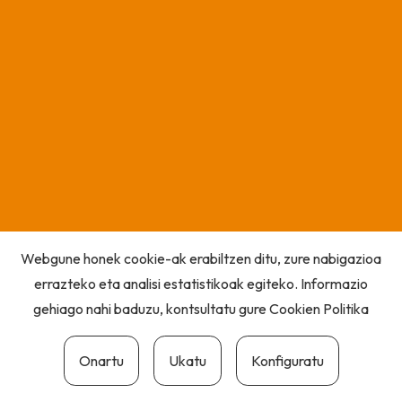
Webgune honek cookie-ak erabiltzen ditu, zure nabigazioa
errazteko eta analisi estatistikoak egiteko. Informazio
gehiago nahi baduzu, kontsultatu gure
Cookien Politika
Onartu
Ukatu
Konfiguratu