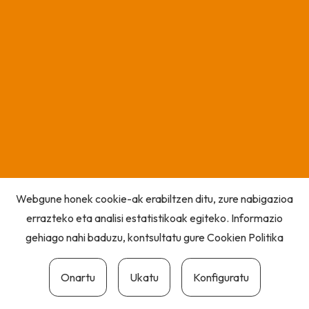
Webgune honek cookie-ak erabiltzen ditu, zure nabigazioa
errazteko eta analisi estatistikoak egiteko. Informazio
gehiago nahi baduzu, kontsultatu gure
Cookien Politika
Onartu
Ukatu
Konfiguratu