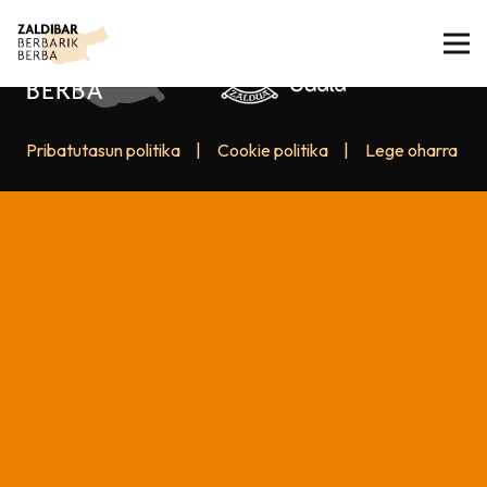
Pribatutasun politika
|
Cookie politika
|
Lege oharra