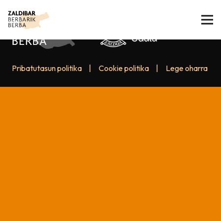
Pribatutasun politika
|
Cookie politika
|
Lege oharra