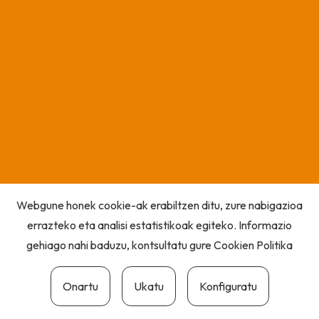
Webgune honek cookie-ak erabiltzen ditu, zure nabigazioa
errazteko eta analisi estatistikoak egiteko. Informazio
gehiago nahi baduzu, kontsultatu gure
Cookien Politika
Onartu
Ukatu
Konfiguratu