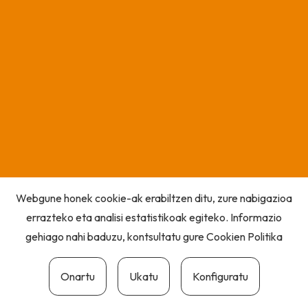
Webgune honek cookie-ak erabiltzen ditu, zure nabigazioa
errazteko eta analisi estatistikoak egiteko. Informazio
gehiago nahi baduzu, kontsultatu gure
Cookien Politika
Onartu
Ukatu
Konfiguratu