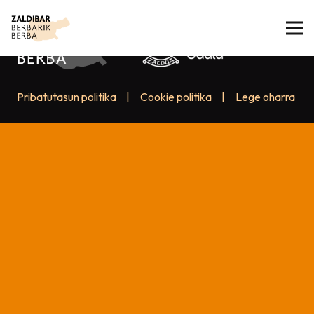
Pribatutasun politika
|
Cookie politika
|
Lege oharra