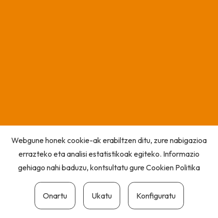
Webgune honek cookie-ak erabiltzen ditu, zure nabigazioa
errazteko eta analisi estatistikoak egiteko. Informazio
gehiago nahi baduzu, kontsultatu gure
Cookien Politika
Onartu
Ukatu
Konfiguratu