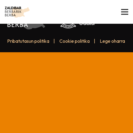
Pribatutasun politika
|
Cookie politika
|
Lege oharra