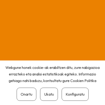
Webgune honek cookie-ak erabiltzen ditu, zure nabigazioa
errazteko eta analisi estatistikoak egiteko. Informazio
gehiago nahi baduzu, kontsultatu gure
Cookien Politika
Onartu
Ukatu
Konfiguratu