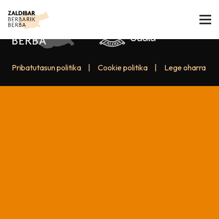
Pribatutasun politika
|
Cookie politika
|
Lege oharra