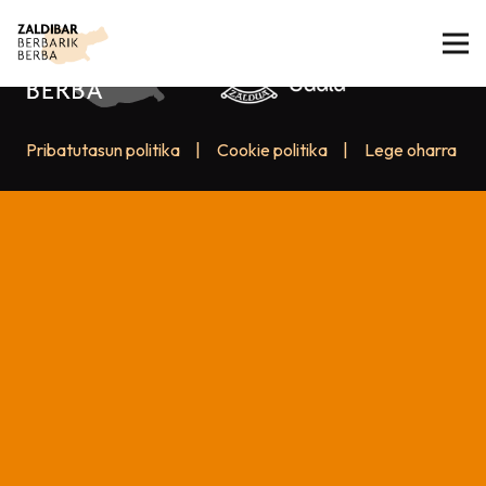
Pribatutasun politika
|
Cookie politika
|
Lege oharra