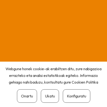
Webgune honek cookie-ak erabiltzen ditu, zure nabigazioa
errazteko eta analisi estatistikoak egiteko. Informazio
gehiago nahi baduzu, kontsultatu gure
Cookien Politika
Onartu
Ukatu
Konfiguratu