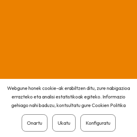
Webgune honek cookie-ak erabiltzen ditu, zure nabigazioa
errazteko eta analisi estatistikoak egiteko. Informazio
gehiago nahi baduzu, kontsultatu gure
Cookien Politika
Onartu
Ukatu
Konfiguratu