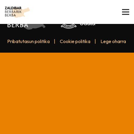
Pribatutasun politika
|
Cookie politika
|
Lege oharra