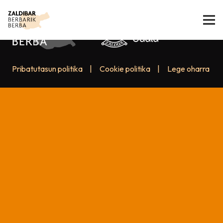
Pribatutasun politika
|
Cookie politika
|
Lege oharra