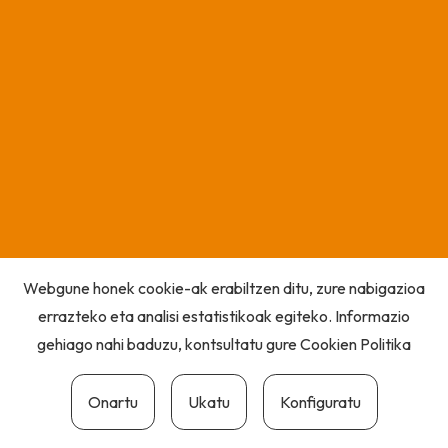
Webgune honek cookie-ak erabiltzen ditu, zure nabigazioa
errazteko eta analisi estatistikoak egiteko. Informazio
gehiago nahi baduzu, kontsultatu gure
Cookien Politika
Onartu
Ukatu
Konfiguratu