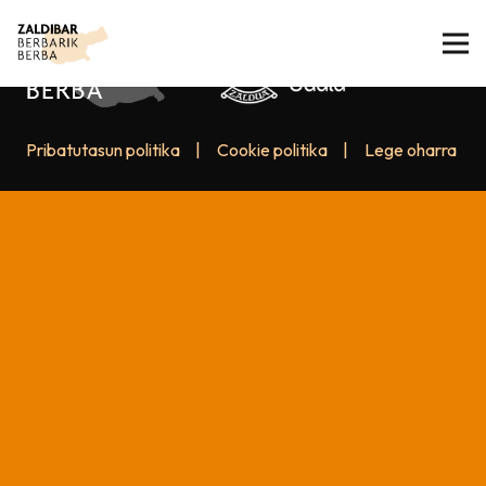
Pribatutasun politika
|
Cookie politika
|
Lege oharra