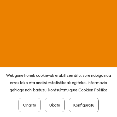
Webgune honek cookie-ak erabiltzen ditu, zure nabigazioa
errazteko eta analisi estatistikoak egiteko. Informazio
gehiago nahi baduzu, kontsultatu gure
Cookien Politika
Onartu
Ukatu
Konfiguratu