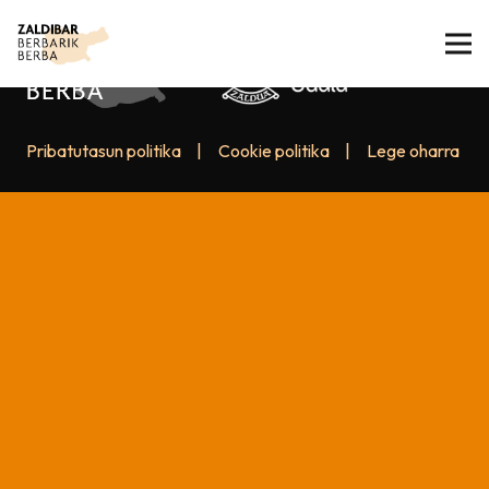
Pribatutasun politika
|
Cookie politika
|
Lege oharra