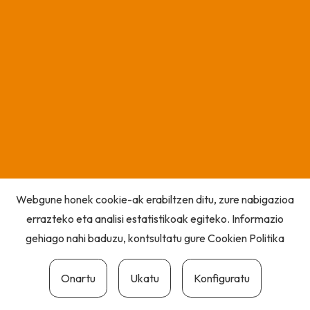
Webgune honek cookie-ak erabiltzen ditu, zure nabigazioa
errazteko eta analisi estatistikoak egiteko. Informazio
gehiago nahi baduzu, kontsultatu gure
Cookien Politika
Onartu
Ukatu
Konfiguratu