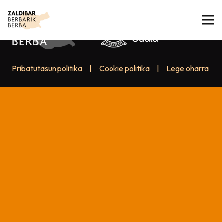
Pribatutasun politika
|
Cookie politika
|
Lege oharra