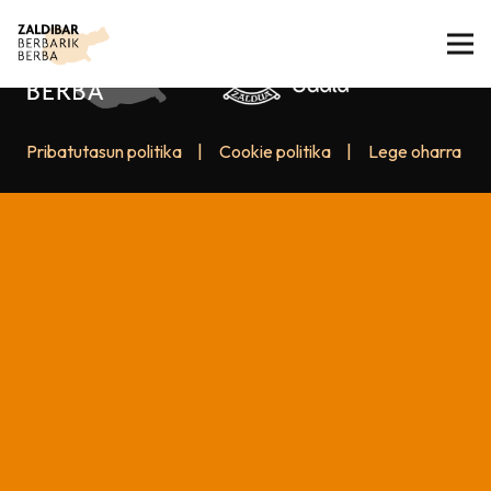
Pribatutasun politika
|
Cookie politika
|
Lege oharra