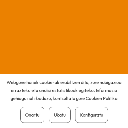
Webgune honek cookie-ak erabiltzen ditu, zure nabigazioa
errazteko eta analisi estatistikoak egiteko. Informazio
gehiago nahi baduzu, kontsultatu gure
Cookien Politika
Onartu
Ukatu
Konfiguratu