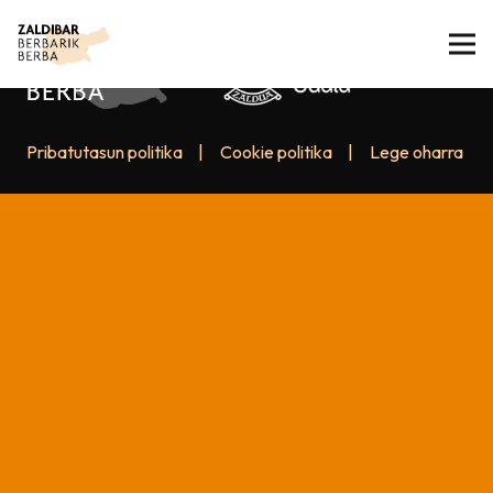
Pribatutasun politika
|
Cookie politika
|
Lege oharra