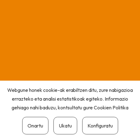
Webgune honek cookie-ak erabiltzen ditu, zure nabigazioa
errazteko eta analisi estatistikoak egiteko. Informazio
gehiago nahi baduzu, kontsultatu gure
Cookien Politika
Onartu
Ukatu
Konfiguratu