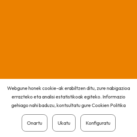
Webgune honek cookie-ak erabiltzen ditu, zure nabigazioa
errazteko eta analisi estatistikoak egiteko. Informazio
gehiago nahi baduzu, kontsultatu gure
Cookien Politika
Onartu
Ukatu
Konfiguratu