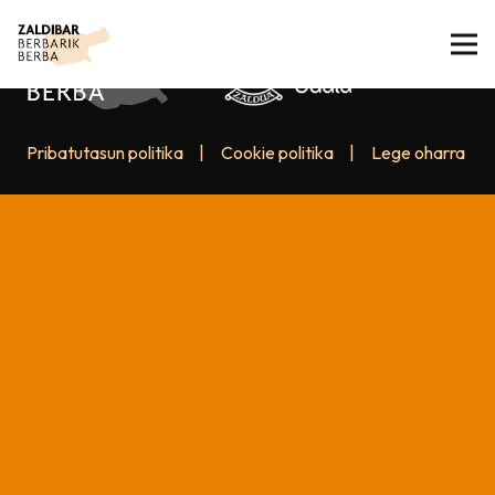
Pribatutasun politika
|
Cookie politika
|
Lege oharra