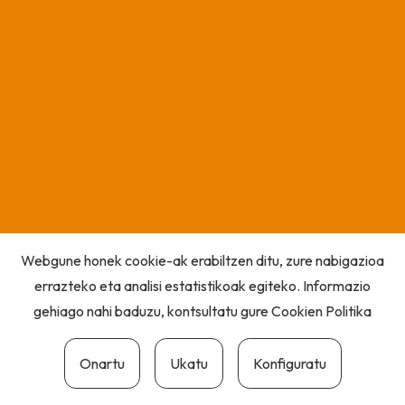
Webgune honek cookie-ak erabiltzen ditu, zure nabigazioa
errazteko eta analisi estatistikoak egiteko. Informazio
gehiago nahi baduzu, kontsultatu gure
Cookien Politika
Onartu
Ukatu
Konfiguratu