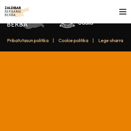
Pribatutasun politika
|
Cookie politika
|
Lege oharra