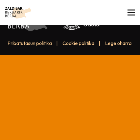
Pribatutasun politika
|
Cookie politika
|
Lege oharra