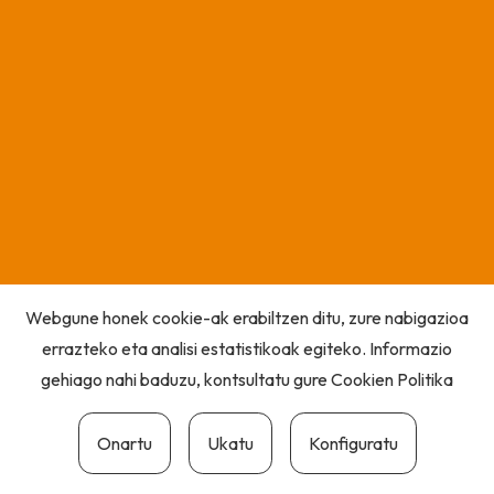
Webgune honek cookie-ak erabiltzen ditu, zure nabigazioa
errazteko eta analisi estatistikoak egiteko. Informazio
gehiago nahi baduzu, kontsultatu gure
Cookien Politika
Onartu
Ukatu
Konfiguratu