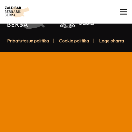
Pribatutasun politika
|
Cookie politika
|
Lege oharra