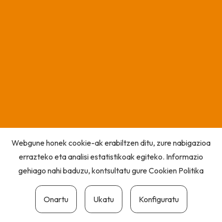
Webgune honek cookie-ak erabiltzen ditu, zure nabigazioa
errazteko eta analisi estatistikoak egiteko. Informazio
gehiago nahi baduzu, kontsultatu gure
Cookien Politika
Onartu
Ukatu
Konfiguratu