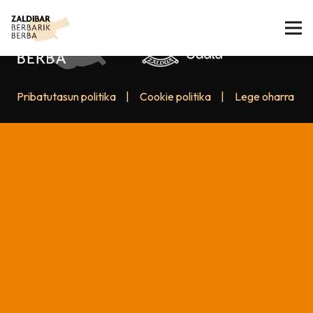
Pribatutasun politika
|
Cookie politika
|
Lege oharra