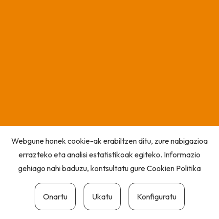
Webgune honek cookie-ak erabiltzen ditu, zure nabigazioa
errazteko eta analisi estatistikoak egiteko. Informazio
gehiago nahi baduzu, kontsultatu gure
Cookien Politika
Onartu
Ukatu
Konfiguratu