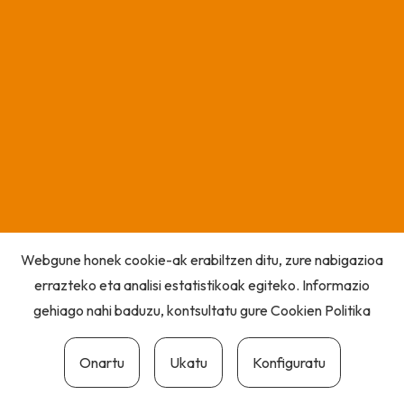
Webgune honek cookie-ak erabiltzen ditu, zure nabigazioa
errazteko eta analisi estatistikoak egiteko. Informazio
gehiago nahi baduzu, kontsultatu gure
Cookien Politika
Onartu
Ukatu
Konfiguratu