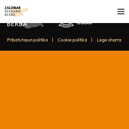
Pribatutasun politika
|
Cookie politika
|
Lege oharra